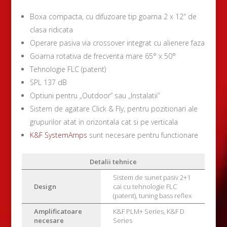
Boxa compacta, cu difuzoare tip goarna 2 x 12″ de
clasa ridicata
Operare pasiva via crossover integrat cu alienere faza
Goarna rotativa de frecventa mare 65° x 50°
Tehnologie FLC (patent)
SPL 137 dB
Optiuni pentru „Outdoor” sau „Instalatii”
Sistem de agatare Click & Fly, pentru pozitionari ale
grupurilor atat in orizontala cat si pe verticala
K&F SystemAmps
sunt necesare pentru functionare
Detalii tehnice
Sistem de sunet pasiv 2+1
Design
cai cu tehnologie FLC
(patent), tuning bass reflex
Amplificatoare
K&F PLM+ Series, K&F D
necesare
Series