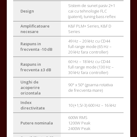
Sistem de sunet pasiv 2+1
Design
cai cu tehnologie FLC
(patent), tuning bass reflex
Amplificatoare
K&F PLM+ Series, K&F D
necesare
Series
49 Hz – 20 kHz cu CD44
Raspuns in
full range mode (65 Hz –
frecventa -10 dB
20 kHz fara controller)
60 Hz – 18 kHz cu CD44
Raspuns in
full range mode (130 Hz –
frecventa ±3 dB
30 kHz fara controller)
Unghi de
90° x 50° (goarna rotativa
acoperire
de frecventa mare)
orizontala
Index
10 (+1,5/-3) 600 Hz – 16 kHz
directivitate
600W RMS
Putere nominala
1200W Peak
2400W Peak