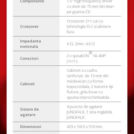
Componente
1.5″ high frequency driver
cu dom de 75 mm din titan
pe goarna CD
Crossover 2+1 cai cu
Crossover
tehnologie FLC si aliniere
faza
Impedanta
6 Ω, Zmin. 4,6 Ω
nominala
®
2 x speakON
NL4MP
Conectori
(1+/1-)
Cabinet cu cadru
ranforsat de 15 mm din
mesteacan cu forma
Cabinet
trapezoidala, 2 manere tip
fluture, grila boxe cu
spuma interschimbabila
4 puncte de agatare
Sistem de
JUNGFALK, 1 sina reglabila
agatare
JUNGFALK
Dimensiuni
429 x 1025 x 510 mm