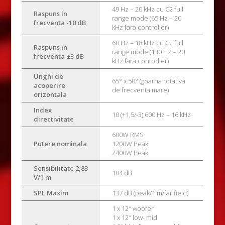
49 Hz – 20 kHz cu C2 full
Raspuns in
range mode (65 Hz – 20
frecventa -10 dB
kHz fara controller)
60 Hz – 18 kHz cu C2 full
Raspuns in
range mode (130 Hz – 20
frecventa ±3 dB
kHz fara controller)
Unghi de
65° x 50° (goarna rotativa
acoperire
de frecventa mare)
orizontala
Index
10 (+1,5/-3) 600 Hz – 16 kHz
directivitate
600W RMS
Putere nominala
1200W Peak
2400W Peak
Sensibilitate 2,83
104 dB
V/1 m
SPL Maxim
137 dB (peak/1 m/far field)
1 x 12″ woofer
1 x 12″ low- mid