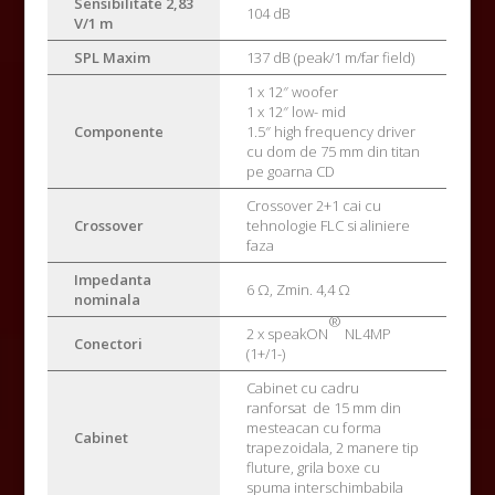
Sensibilitate 2,83
104 dB
V/1 m
SPL Maxim
137 dB (peak/1 m/far field)
1 x 12″ woofer
1 x 12″ low- mid
Componente
1.5″ high frequency driver
cu dom de 75 mm din titan
pe goarna CD
Crossover 2+1 cai cu
Crossover
tehnologie FLC si aliniere
faza
Impedanta
6 Ω, Zmin. 4,4 Ω
nominala
®
2 x speakON
NL4MP
Conectori
(1+/1-)
Cabinet cu cadru
ranforsat de 15 mm din
mesteacan cu forma
Cabinet
trapezoidala, 2 manere tip
fluture, grila boxe cu
spuma interschimbabila