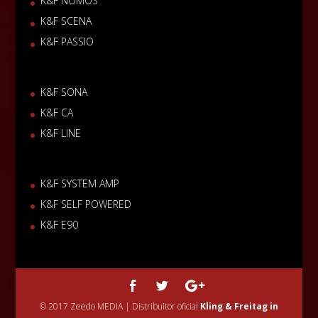
K&F NOMOS
K&F SCENA
K&F PASSIO
K&F SONA
K&F CA
K&F LINE
K&F SYSTEM AMP
K&F SELF POWERED
K&F E90
© 2017 Zeedo MEDIA | Distribuitor oficial
Kling & Freitag in