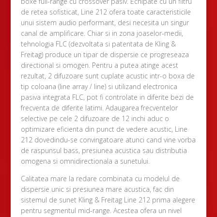
boxe full-range cu crossover pasiv. Echipate cu un filtru
de retea sofisticat, Line 212 ofera toate caracteristicile
unui sistem audio performant, desi necesita un singur
canal de amplificare. Chiar si in zona joaselor-medii,
tehnologia FLC (dezvoltata si patentata de Kling &
Freitag) produce un tipar de dispersie ce progreseaza
directional si omogen. Pentru a putea atinge acest
rezultat, 2 difuzoare sunt cuplate acustic intr-o boxa de
tip coloana (line array / line) si utilizand electronica
pasiva integrata FLC, pot fi controlate in diferite bezi de
frecventa de diferite latimi. Adaugarea frecventelor
selective pe cele 2 difuzoare de 12 inchi aduc o
optimizare eficienta din punct de vedere acustic, Line
212 dovedindu-se convingatoare atunci cand vine vorba
de raspunsul bass, presiunea acustica sau distributia
omogena si omnidirectionala a sunetului.
Calitatea mare la redare combinata cu modelul de
dispersie unic si presiunea mare acustica, fac din
sistemul de sunet Kling & Freitag Line 212 prima alegere
pentru segmentul mid-range. Acestea ofera un nivel