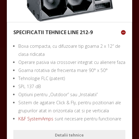
SPECIFICATII TEHNICE LINE 212-9
Boxa compacta, cu difuzoare tip goarna 2 x 12″ de
clasa ridicata
Operare pasiva via crossover integrat cu alienere faza
Goarna rotativa de frecventa mare 90° x 50°
Tehnologie FLC (patent)
SPL 137 dB
Optiuni pentru „Outdoor” sau „Instalatii”
Sistem de agatare Click & Fly, pentru pozitionari ale
grupurilor atat in orizontala cat si pe verticala
K&F SystemAmps
sunt necesare pentru functionare
Detalii tehnice