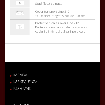
Stud filetat cu nuca
Cover transport Line 212
*cu maner integrat si roti de 100 mm
Protectie ploaie Cover Line 212
Protejeaza mecanismele de agatare si
cablurile in timpul utilizarii pe ploaie
K&F VIDA
K&F SEQUENZA
K&F GRAVIS